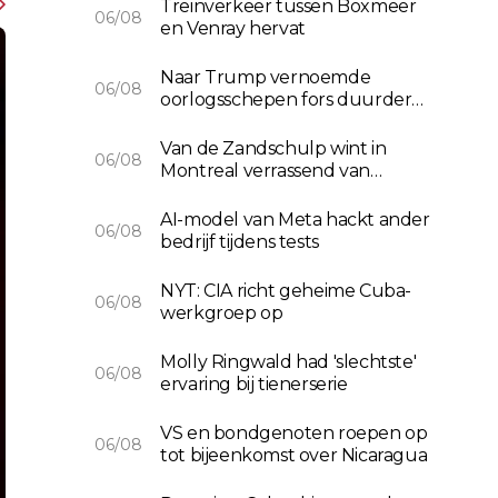
Treinverkeer tussen Boxmeer
06/08
en Venray hervat
Naar Trump vernoemde
06/08
oorlogsschepen fors duurder
dan verwacht
Van de Zandschulp wint in
06/08
Montreal verrassend van
Medvedev
AI-model van Meta hackt ander
06/08
bedrijf tijdens tests
NYT: CIA richt geheime Cuba-
06/08
werkgroep op
Molly Ringwald had 'slechtste'
06/08
ervaring bij tienerserie
VS en bondgenoten roepen op
06/08
tot bijeenkomst over Nicaragua